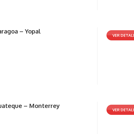
aragoa – Yopal
VER DETAL
uateque – Monterrey
VER DETAL