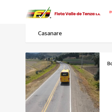
I
Casanare
B