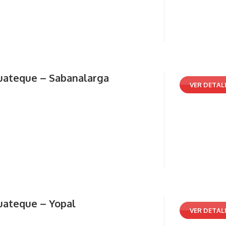
uateque – Sabanalarga
VER DETAL
uateque – Yopal
VER DETAL