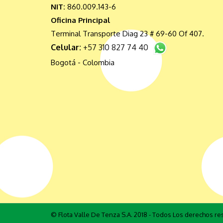
NIT:
860.009.143-6
Oficina Principal
Terminal Transporte Diag 23 # 69-60 Of 407.
Celular:
+57 310 827 74 40
Bogotá - Colombia
© Flota Valle De Tenza S.A. 2018 - Todos Los derechos r