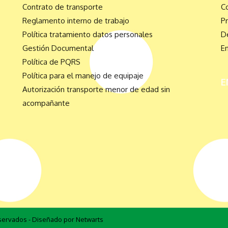
Contrato de transporte
C
Reglamento interno de trabajo
P
Política tratamiento datos personales
De
Gestión Documental
E
Política de PQRS
Política para el manejo de equipaje
E
Autorización transporte menor de edad sin
acompañante
eservados - Diseñado por Netwarts