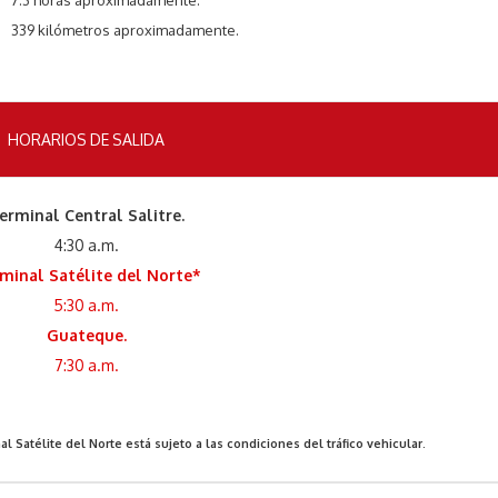
7.3 horas aproximadamente.
339 kilómetros aproximadamente.
HORARIOS DE SALIDA
erminal Central Salitre.
4:30 a.m.
minal Satélite del Norte*
5:30 a.m.
Guateque.
7:30 a.m.
l Satélite del Norte está sujeto a las condiciones del tráfico vehicular.