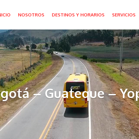
NICIO
NOSOTROS
DESTINOS Y HORARIOS
SERVICIOS
gotá – Guateque – Yo